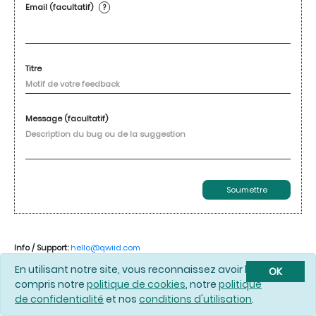
Email (facultatif)
?
Titre
Message (facultatif)
Soumettre
Info / Support:
hello@qwiid.com
En utilisant notre site, vous reconnaissez avoir lu et
OK
compris notre
politique de cookies
, notre
politique
© 2026 Qwiid |
politique de cookies
|
politique de confidentialité
|
conditions
de confidentialité
et nos
conditions d'utilisation
.
d'utilisation