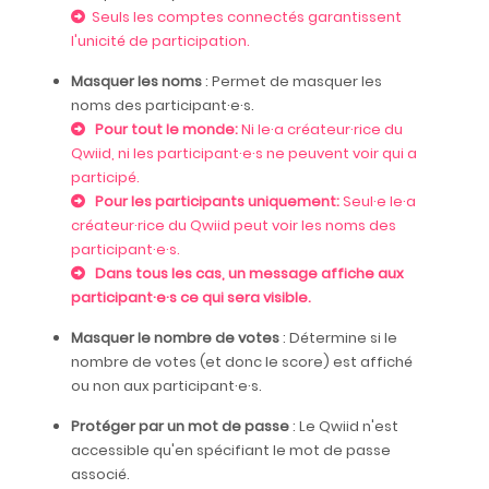
Seuls les comptes connectés garantissent
l'unicité de participation.
Masquer les noms
: Permet de masquer les
noms des participant·e·s.
Pour tout le monde:
Ni le·a créateur·rice du
Qwiid, ni les participant·e·s ne peuvent voir qui a
participé.
Pour les participants uniquement:
Seul·e le·a
créateur·rice du Qwiid peut voir les noms des
participant·e·s.
Dans tous les cas, un message affiche aux
participant·e·s ce qui sera visible.
Masquer le nombre de votes
: Détermine si le
nombre de votes (et donc le score) est affiché
ou non aux participant·e·s.
Protéger par un mot de passe
: Le Qwiid n'est
accessible qu'en spécifiant le mot de passe
associé.