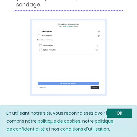
sondage
En utilisant notre site, vous reconnaissez avoir lu et
OK
Vote obligatoire
: Détermine si les
compris notre
politique de cookies
, notre
politique
participant·e·s peuvent valider leur
participation sans avoir répondu à cette
de confidentialité
et nos
conditions d'utilisation
.
question.