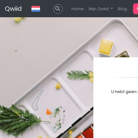
Qwiid
Home
Mijn Qwiid
Blog
U hebt geen 