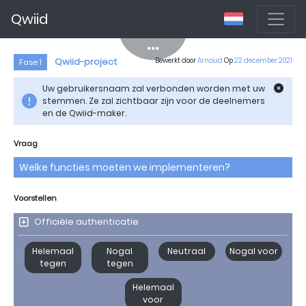
Qwiid
Qwiid-project
Bewerkt door
Arnaud
Op
22 december 2021
Fase 1
Uw gebruikersnaam zal verbonden worden met uw
stemmen. Ze zal zichtbaar zijn voor de deelnemers
en de Qwiid-maker.
Vraag
Welke functies moeten we implementeren?
Voorstellen
Officiële authenticatie
Helemaal
Nogal
Neutraal
Nogal voor
tegen
tegen
Helemaal
voor